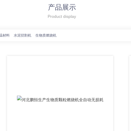
产品展示
Product display
温材料
水泥切割机
生物质燃烧机