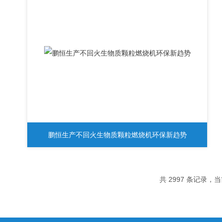
鹏恒生产不回火生物质颗粒燃烧机环保新趋势
共 2997 条记录，当前