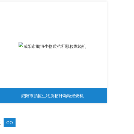
咸阳市鹏恒生物质秸秆颗粒燃烧机
页