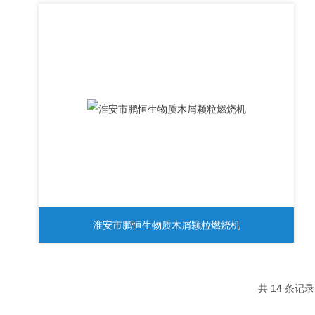
淮安市鹏恒生物质木屑颗粒燃烧机
共 14 条记