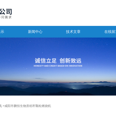
展示
新闻中心
技术文章
在线留
机
>咸阳市鹏恒生物质秸秆颗粒燃烧机