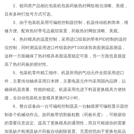
2、较同类产品相比包装机包装药板热封网纹相当清晰、美观，
且有多种打批号方式可选。
3、由于包装机采用可编程控制器控制，机器传动机构简单，维
修方便。配有热封带毛边裁切装置，药板热封网纹清晰、美观。
4、热封模具的温度控制，采用进口组装的带有PID控制的温控
仪控制，同时测温采用进口件组装的PT100滚筒表面测温器测温，
这样一方面确保了热封模具表面温度稳定可靠，另一方面也直接提
高了热封药板的密封性。
5、包装机零件精工细作。机器所用的气动元件全部采用进口
件，主要传动轴承采用日本牌，主要电器元件均采用国内品牌，以
确保机器质量、性能的稳定。机器采用先进下料器更换模具方便快
捷，全自动包装机全套模具更换约2小时。
6、整台设备由一台可编程控制器及一台触摸屏可编程显示器控
制各个机械动作点。故药板带切割板粒数（药板长度），可根据你
的需要任意设定。提高了更换模具的通用性，而且可根据你的需要
加装缺片检测及缺片药板自动剔除装置。无需担忧由于更换包装品