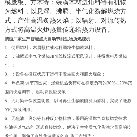
模废板、方木等；装潢木材边角料等有机物
为燃料，以悬浮、沸腾、半气化裂解燃烧方
式，产生高温炙热火焰；以辐射、对流传热
方式将高温火炬热量传递给热力设备。
鹏恒厂家生产智能点火自动节能生物质燃烧机
1
、使用燃料：木屑颗粒或秸秆颗粒生物质燃料；
2
、：沸腾式半气化燃烧加切线旋流式配风设计，使得燃料及燃烧
*，；
3
、：设备在微压状态下运行不发生回火和脱火现象；
4
30%-120%
、热负荷
调节范围宽：燃烧机热负荷可在额定负荷的
范
围内快速调节，
起动块反应灵敏；
5
、无污染环保效益明显：以可再生生物质能源为燃料，实现了能源
的可持续利用。
；
6
、无焦油、废水等各种废弃物排放：采用高温燃气直接燃烧技术，
焦油等以气态的
形式直接燃烧，
解决了生物质气化焦油含量高的技
术难题，避免了水洗焦油带来的水
质二次污染；