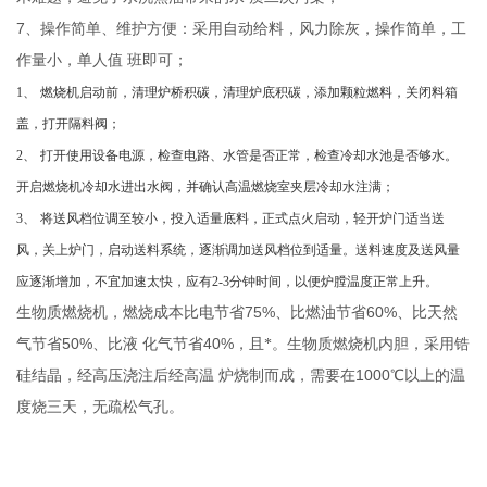
7
、操作简单、维护方便：采用自动给料，风力除灰，操作简单，工
作量小，单人值
班即可；
1
、
燃烧机启动前，清理炉桥积碳，清理炉底积碳，添加颗粒燃料，关闭料箱
盖，打开隔料阀；
2
、
打开使用设备电源，检查电路、水管是否正常，检查冷却水池是否够水。
开启燃烧机冷却水进出水阀，并确认高温燃烧室夹层冷却水注满；
3
、
将送风档位调至较小，投入适量底料，正式点火启动，轻开炉门适当送
风，关上炉门，启动送料系统，逐渐调加送风档位到适量。送料速度及送风量
应逐渐增加，不宜加速太快，应有
2-3
分钟时间，以便炉膛温度正常上升。
75%
60%
生物质燃烧机，燃烧成本比电节省
、比燃油节省
、比天然
50%
40%
气节省
、比液
化气节省
，且*。生物质燃烧机内胆，采用锆
1000
硅结晶，经高压浇注后经高温
炉烧制而成，需要在
℃以上的温
度烧三天，无疏松气孔。