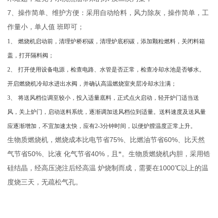
7
、操作简单、维护方便：采用自动给料，风力除灰，操作简单，工
作量小，单人值
班即可；
1
、
燃烧机启动前，清理炉桥积碳，清理炉底积碳，添加颗粒燃料，关闭料箱
盖，打开隔料阀；
2
、
打开使用设备电源，检查电路、水管是否正常，检查冷却水池是否够水。
开启燃烧机冷却水进出水阀，并确认高温燃烧室夹层冷却水注满；
3
、
将送风档位调至较小，投入适量底料，正式点火启动，轻开炉门适当送
风，关上炉门，启动送料系统，逐渐调加送风档位到适量。送料速度及送风量
应逐渐增加，不宜加速太快，应有
2-3
分钟时间，以便炉膛温度正常上升。
75%
60%
生物质燃烧机，燃烧成本比电节省
、比燃油节省
、比天然
50%
40%
气节省
、比液
化气节省
，且*。生物质燃烧机内胆，采用锆
1000
硅结晶，经高压浇注后经高温
炉烧制而成，需要在
℃以上的温
度烧三天，无疏松气孔。