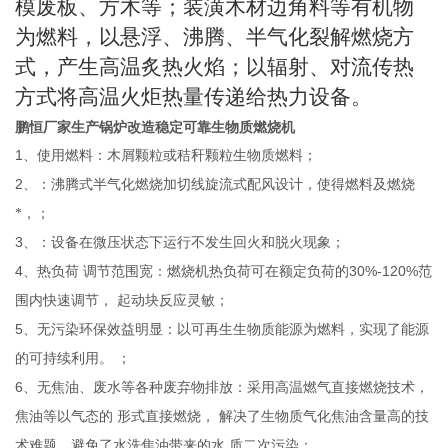
模废板、方木等；装潢木材边角料等有机物
为燃料，以悬浮、沸腾、半气化裂解燃烧方
式，产生高温炙热火焰；以辐射、对流传热
方式将高温火炬热量传递给热力设备。
鹏恒厂家生产锅炉改造稳定可靠生物质燃烧机
1
、使用燃料：木屑颗粒或秸秆颗粒生物质燃料；
2
、：沸腾式半气化燃烧加切线旋流式配风设计，使得燃料及燃烧
*，；
3
、：设备在微压状态下运行不发生回火和脱火现象；
4
30%-120%
、热负荷
调节范围宽：燃烧机热负荷可在额定负荷的
范
围内快速调节，
起动块反应灵敏；
5
、无污染环保效益明显：以可再生生物质能源为燃料，实现了能源
的可持续利用。
；
6
、无焦油、废水等各种废弃物排放：采用高温燃气直接燃烧技术，
焦油等以气态的
形式直接燃烧，
解决了生物质气化焦油含量高的技
术难题，避免了水洗焦油带来的水
质二次污染；