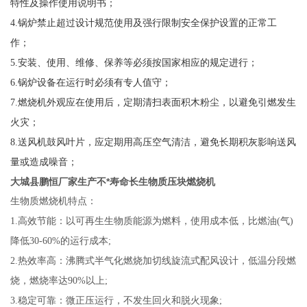
特性及操作使用说明书；
4.
锅炉禁止超过设计规范使用及强行限制安全保护设置的正常工
作；
5.
安装、使用、维修、保养等必须按国家相应的规定进行；
6.
锅炉设备在运行时必须有专人值守；
7
.
燃烧机外观应在使用后，定期清扫表面积木粉尘，以避免引燃发生
火灾；
8
.
送风机鼓风叶片，应定期用高压空气清洁，避免长期积灰影响送风
量或造成噪音；
大城县
鹏恒厂家生产不*寿命长生物质压块燃烧机
生物质燃烧机特点：
1.
高效节能：以可再生生物质能源为燃料，使用成本低，比燃油(气)
降低30-60%的运行成本;
2.
热效率高：沸腾式半气化燃烧加切线旋流式配风设计，低温分段燃
烧，燃烧率达90%以上;
3.
稳定可靠：微正压运行，不发生回火和脱火现象;