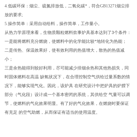
4.
低碳环保：烟尘、硫氮排放低，二氧化碳*，符合GB13271烟尘排
放的要求;
5.
操作简单：采用自动给料，操作简单，工作量小。
3
从热力学原理来看，生物质颗粒燃料炊事炉具基本达到了
个条件：
一是能将燃料充分燃烧，使燃料中的化学能比较*地转化为热能；
二是传热、保温效果好，使有效利用的热值增大，散热的热值减
小；
三是余热能得到较好利用，尽可能减少排烟余热和其他热损失，同
时固体燃料在高温
缺氧状况下，在合理控制空气供给过量系数的情
况下，能够实现气化。因此，该炉具
在研究设计中把炉具的炉膛下
部分（气化段）设计成一个基本密闭的系统，其供给空
气量可以调
节，使燃料的气化效果明显。有了好的气化效果，在燃烧时要保证
有充足
的空气助燃，从而保证有适当的使用温度。