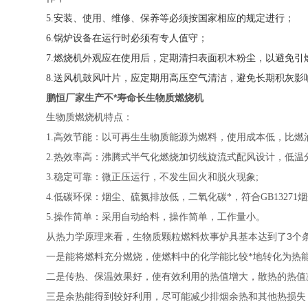
5.
安装、使用、维修、保养等必须按国家相应的规定进行；
6.
锅炉设备在运行时必须有专人值守；
7
.
燃烧机外观应在使用后，定期清扫表面积木粉尘，以避免引
8
.
送风机鼓风叶片，应定期用高压空气清洁，避免长期积灰影
鹏恒厂家生产不*寿命长生物质燃烧机
生物质燃烧机特点：
1.
高效节能：以可再生生物质能源为燃料，使用成本低，比燃油(气
2.
热效率高：沸腾式半气化燃烧加切线旋流式配风设计，低温分
3.
稳定可靠：微正压运行，不发生回火和脱火现象;
4.
低碳环保：烟尘、硫氮排放低，二氧化碳*，符合GB13271
5.
操作简单：采用自动给料，操作简单，工作量小。
3
从热力学原理来看，生物质颗粒燃料炊事炉具基本达到了
个
一是能将燃料充分燃烧，使燃料中的化学能比较*地转化为热
二是传热、保温效果好，使有效利用的热值增大，散热的热值
三是余热能得到较好利用，尽可能减少排烟余热和其他热损失