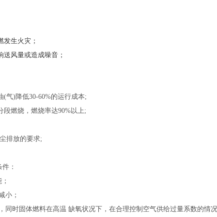
燃发生火灾；
响送风量或造成噪音；
)降低30-60%的运行成本;
段燃烧，燃烧率达90%以上;
烟尘排放的要求;
条件：
能；
减小；
，同时固体燃料在高温
缺氧状况下，在合理控制空气供给过量系数的情