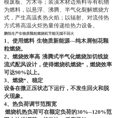
模废板、方木等；装潢木材边角料等有机物
为燃料，以悬浮、沸腾、半气化裂解燃烧方
式，产生高温炙热火焰；以辐射、对流传热
方式将高温火炬热量传递给热力设备。
鹏恒生产生物质颗粒燃烧机节能无烟不回火
1
、使用燃料
生物质新能源
---
纯木屑刨花颗
粒燃烧。
2
、燃烧效率高
沸腾式半气化燃烧加切线旋
流式配风设计，使得燃烧机燃烧*，燃烧效率
可达
90%
以上。
3
、燃烧*、稳定
设备在微正压状态下运行，不发生回火和脱
火现象。
4
、热负荷调节范围宽
燃烧机热负荷可在额定负荷的
30%--120%
范