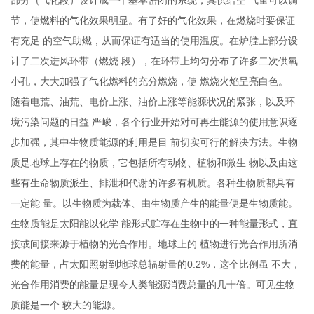
部分（气化段）设计成一个基本密闭的系统，其供给空
气量可以调
节，使燃料的气化效果明显。有了好的气化效果，在燃烧时要保证
有充足
的空气助燃，从而保证有适当的使用温度。在炉膛上部分设
计了二次进风环带（燃烧
段），在环带上均匀分布了许多二次供氧
小孔，大大加强了气化燃料的充分燃烧，使
燃烧火焰呈亮白色。
随着电荒、油荒、电价上涨、油价上涨等能源状况的紧张，以及环
境污染问题的日益
严峻，各个行业开始对可再生能源的使用意识逐
步加强，其中生物质能源的利用是目
前切实可行的解决方法。生物
质是地球上存在的物质，它包括所有动物、植物和微生
物以及由这
些有生命物质派生、排泄和代谢的许多有机质。各种生物质都具有
一定能
量。以生物质为载体、由生物质产生的能量便是生物质能。
生物质能是太阳能以化学
能形式贮存在生物中的一种能量形式，直
接或间接来源于植物的光合作用。地球上的
植物进行光合作用所消
0.2%
费的能量，占太阳照射到地球总辐射量的
，这个比例虽
不大，
光合作用消费的能量是现今人类能源消费总量的几十倍。可见生物
质能是一个
较大的能源。