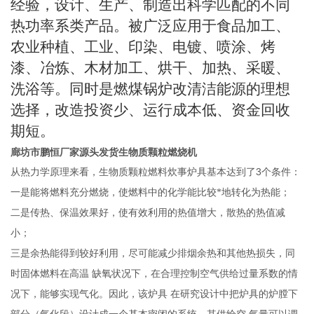
经验，设计、生产、制造出科学匹配的不同
热功率系类产品。被广泛应用于食品加工、
农业种植、工业、印染、电镀、喷涂、烤
漆、冶炼、木材加工、烘干、加热、采暖、
洗浴等。同时是燃煤锅炉改清洁能源的理想
选择，改造投资少、运行成本低、资金回收
期短。
廊坊市鹏恒厂家源头发货生物质颗粒燃烧机
3
从热力学原理来看，生物质颗粒燃料炊事炉具基本达到了
个条件：
一是能将燃料充分燃烧，使燃料中的化学能比较*地转化为热能；
二是传热、保温效果好，使有效利用的热值增大，散热的热值减
小；
三是余热能得到较好利用，尽可能减少排烟余热和其他热损失，同
时固体燃料在高温
缺氧状况下，在合理控制空气供给过量系数的情
况下，能够实现气化。因此，该炉具
在研究设计中把炉具的炉膛下