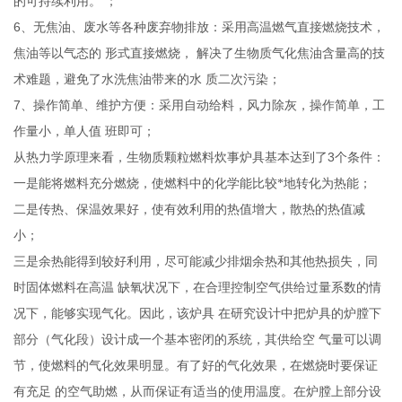
的可持续利用。
；
6
、无焦油、废水等各种废弃物排放：采用高温燃气直接燃烧技术，
焦油等以气态的
形式直接燃烧，
解决了生物质气化焦油含量高的技
术难题，避免了水洗焦油带来的水
质二次污染；
7
、操作简单、维护方便：采用自动给料，风力除灰，操作简单，工
作量小，单人值
班即可；
3
从热力学原理来看，生物质颗粒燃料炊事炉具基本达到了
个条件：
一是能将燃料充分燃烧，使燃料中的化学能比较*地转化为热能；
二是传热、保温效果好，使有效利用的热值增大，散热的热值减
小；
三是余热能得到较好利用，尽可能减少排烟余热和其他热损失，同
时固体燃料在高温
缺氧状况下，在合理控制空气供给过量系数的情
况下，能够实现气化。因此，该炉具
在研究设计中把炉具的炉膛下
部分（气化段）设计成一个基本密闭的系统，其供给空
气量可以调
节，使燃料的气化效果明显。有了好的气化效果，在燃烧时要保证
有充足
的空气助燃，从而保证有适当的使用温度。在炉膛上部分设