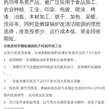
热功率系类产品。被广泛应用于食品加工、
农业种植、工业、印染、电镀、喷涂、烤
漆、冶炼、木材加工、烘干、加热、采暖、
洗浴等。同时是燃煤锅炉改清洁能源的理想
选择，改造投资少、运行成本低、资金回收
期短。
生物质秸秆颗粒燃烧机不结焦环保工业
3
从热力学原理来看，生物质颗粒燃料炊事炉具基本达到了
个条件：
1
、使用燃料：木屑颗粒或秸秆颗粒生物质燃料；
2
、：沸腾式半气化燃烧加切线旋流式配风设计，使得燃料及燃烧
*，；
3
、：设备在微压状态下运行不发生回火和脱火现象；
4
30%-120%
、热负荷
调节范围宽：燃烧机热负荷可在额定负荷的
范
围内快速调节，
起动块反应灵敏；
5
、无污染环保效益明显：以可再生生物质能源为燃料，实现了能源