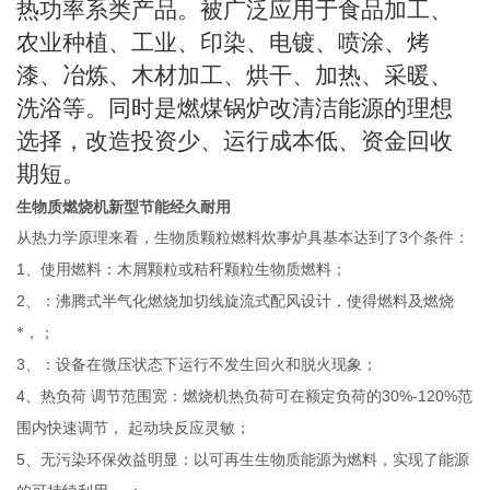
热功率系类产品。被广泛应用于食品加工、
农业种植、工业、印染、电镀、喷涂、烤
漆、冶炼、木材加工、烘干、加热、采暖、
洗浴等。同时是燃煤锅炉改清洁能源的理想
选择，改造投资少、运行成本低、资金回收
期短。
生物质燃烧机新型节能经久耐用
3
从热力学原理来看，生物质颗粒燃料炊事炉具基本达到了
个条件：
1
、使用燃料：木屑颗粒或秸秆颗粒生物质燃料；
2
、：沸腾式半气化燃烧加切线旋流式配风设计，使得燃料及燃烧
*，；
3
、：设备在微压状态下运行不发生回火和脱火现象；
4
30%-120%
、热负荷
调节范围宽：燃烧机热负荷可在额定负荷的
范
围内快速调节，
起动块反应灵敏；
5
、无污染环保效益明显：以可再生生物质能源为燃料，实现了能源