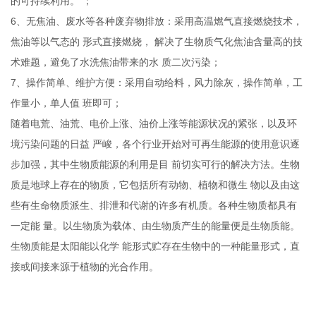
的可持续利用。
；
6
、无焦油、废水等各种废弃物排放：采用高温燃气直接燃烧技术，
焦油等以气态的
形式直接燃烧，
解决了生物质气化焦油含量高的技
术难题，避免了水洗焦油带来的水
质二次污染；
7
、操作简单、维护方便：采用自动给料，风力除灰，操作简单，工
作量小，单人值
班即可；
随着电荒、油荒、电价上涨、油价上涨等能源状况的紧张，以及环
境污染问题的日益
严峻，各个行业开始对可再生能源的使用意识逐
步加强，其中生物质能源的利用是目
前切实可行的解决方法。生物
质是地球上存在的物质，它包括所有动物、植物和微生
物以及由这
些有生命物质派生、排泄和代谢的许多有机质。各种生物质都具有
一定能
量。以生物质为载体、由生物质产生的能量便是生物质能。
生物质能是太阳能以化学
能形式贮存在生物中的一种能量形式，直
接或间接来源于植物的光合作用。