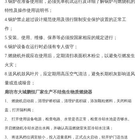
3.
锅炉在准备使用前，必须先单机试运行及详细了解锅炉与燃烧机的
特性及操作使用说明书；
4.
锅炉禁止超过设计规范使用及强行限制安全保护设置的正常工
作；
5.
安装、使用、维修、保养等必须按国家相应的规定进行；
6.
锅炉设备在运行时必须有专人值守；
7
.
燃烧机外观应在使用后，定期清扫表面积木粉尘，以避免引燃发生
火灾；
8
.
送风机鼓风叶片，应定期用高压空气清洁，避免长期积灰影响送风
量或造成噪音；
廊坊市大城鹏恒厂家生产不结焦生物质燃烧器
1
、
燃烧机启动前，清理炉桥积碳，清理炉底积碳，添加颗粒燃料，关闭料箱
盖，打开隔料阀；
2
、
打开使用设备电源，检查电路、水管是否正常，检查冷却水池是否够水。
开启燃烧机冷却水进出水阀，并确认高温燃烧室夹层冷却水注满；
3
、
将送风档位调至较小，投入适量底料，正式点火启动，轻开炉门适当送