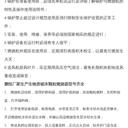
3.
锅炉在准备使用前，必须先单机试运行及详细了解锅炉与燃烧机的
特性及操作使用说明书；
4.
锅炉禁止超过设计规范使用及强行限制安全保护设置的正常工
作；
5.
安装、使用、维修、保养等必须按国家相应的规定进行；
6.
锅炉设备在运行时必须有专人值守；
7
.
燃烧机外观应在使用后，定期清扫表面积木粉尘，以避免引燃发生
火灾；
8
.
送风机鼓风叶片，应定期用高压空气清洁，避免长期积灰影响送风
量或造成噪音；
鹏恒厂家生产生物质锯末颗粒燃烧器型号齐全
1
、
燃烧机启动前，清理炉桥积碳，清理炉底积碳，添加颗粒燃料，关闭料箱
盖，打开隔料阀；
2
、
打开使用设备电源，检查电路、水管是否正常，检查冷却水池是否够水。
开启燃烧机冷却水进出水阀，并确认高温燃烧室夹层冷却水注满；
3
、
将送风档位调至较小，投入适量底料，正式点火启动，轻开炉门适当送