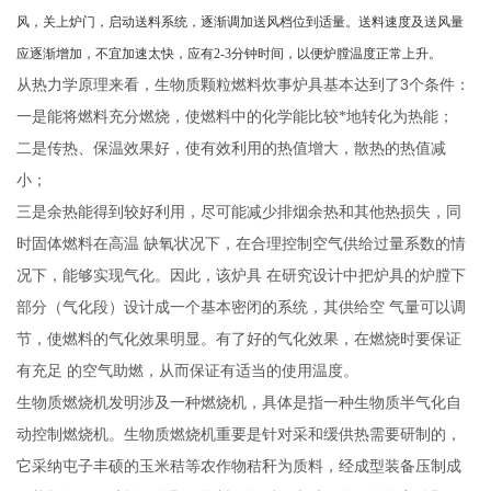
风，关上炉门，启动送料系统，逐渐调加送风档位到适量。送料速度及送风量
应逐渐增加，不宜加速太快，应有
2-3
分钟时间，以便炉膛温度正常上升。
3
从热力学原理来看，生物质颗粒燃料炊事炉具基本达到了
个条件：
一是能将燃料充分燃烧，使燃料中的化学能比较*地转化为热能；
二是传热、保温效果好，使有效利用的热值增大，散热的热值减
小；
三是余热能得到较好利用，尽可能减少排烟余热和其他热损失，同
时固体燃料在高温
缺氧状况下，在合理控制空气供给过量系数的情
况下，能够实现气化。因此，该炉具
在研究设计中把炉具的炉膛下
部分（气化段）设计成一个基本密闭的系统，其供给空
气量可以调
节，使燃料的气化效果明显。有了好的气化效果，在燃烧时要保证
有充足
的空气助燃，从而保证有适当的使用温度。
生物质燃烧机发明涉及一种燃烧机，具体是指一种生物质半气化自
动控制燃烧机。
生
物质燃烧机重要是针对采和缓供热需要研制的，
它采纳屯子丰硕的玉米秸等农作物秸秆为质料，经成型装备压制成