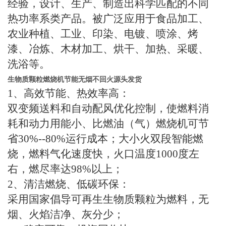
经验，设计、生产、制造出科学匹配的不同
热功率系类产品。被广泛应用于食品加工、
农业种植、工业、印染、电镀、喷涂、烤
漆、冶炼、木材加工、烘干、加热、采暖、
洗浴等。
生物质颗粒燃烧机节能无烟不回火源头发货
1
、高效节能、热效率高：
双变频送料和自动配风优化控制，使燃料消
耗和动力用能小、比燃油（气）燃烧机可节
省
30%--80%
运行成本；大小火双段智能燃
烧，燃料气化速度快，火口温度
1000
度左
右，燃尽率达
98%
以上；
2
、清洁燃烧、低碳环保：
采用国家倡导可再生生物质颗粒为燃料，无
烟、火焰洁净、灰分少
；