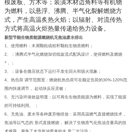
模废板、方木等；装潢木材边角料等有机物
为燃料，以悬浮、沸腾、半气化裂解燃烧方
式，产生高温炙热火焰；以辐射、对流传热
方式将高温火炬热量传递给热力设备。
新型节能生物质能源燃烧机无焦油废水排出
1
、使用燃料：木屑颗粒或秸秆颗粒生物质燃料；
2
、：沸腾式半气化燃烧加切线旋流式配风设计，使得燃料及燃烧
*，；
3
、：设备在微压状态下运行不发生回火和脱火现象；
4
30%-120%
、热负荷
调节范围宽：燃烧机热负荷可在额定负荷的
范
围内快速调节，
起动块反应灵敏；
5
、无污染环保效益明显：以可再生生物质能源为燃料，实现了能源
的可持续利用。
；
6
、无焦油、废水等各种废弃物排放：采用高温燃气直接燃烧技术，
焦油等以气态的
形式直接燃烧，
解决了生物质气化焦油含量高的技
术难题，避免了水洗焦油带来的水
质二次污染；