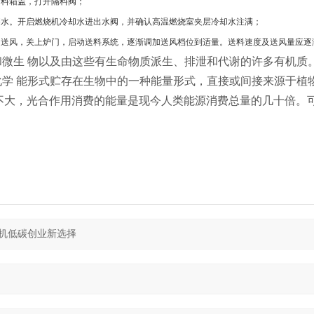
闭料箱盖，打开隔料阀；
够水。开启燃烧机冷却水进出水阀，并确认高温燃烧室夹层冷却水注满；
当送风，关上炉门，启动送料系统，逐渐调加送风档位到适量。送料速度及送风量应逐
和微生
物以及由这些有生命物质派生、排泄和代谢的许多有机质
化学
能形式贮存在生物中的一种能量形式，直接或间接来源于植
不大，光合作用消费的能量是现今人类能源消费总量的几十倍。