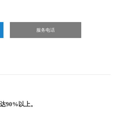
服务电话
：15832660998
达
90%
以上。