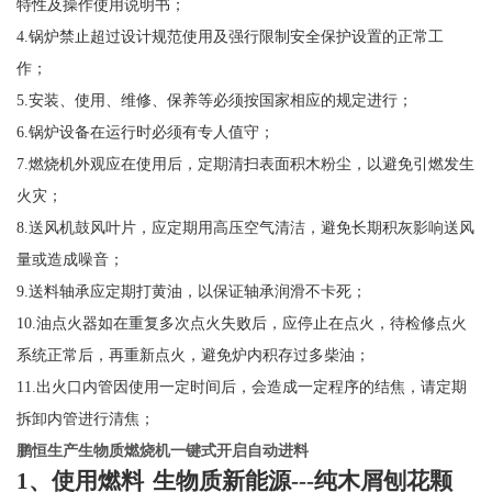
特性及操作使用说明书；
4.
锅炉禁止超过设计规范使用及强行限制安全保护设置的正常工
作；
5.
安装、使用、维修、保养等必须按国家相应的规定进行；
6.
锅炉设备在运行时必须有专人值守；
7
.
燃烧机外观应在使用后，定期清扫表面积木粉尘，以避免引燃发生
火灾；
8
.送风机鼓风叶片，应定期用高压空气清洁，避免长期积灰影响送风
量或造成噪音；
9
.
送料轴承应定期打黄油，以保证轴承润滑不卡死；
1
0
.
油点火器如在重复多次点火失败后，应停止在点火，待检修点火
系统正常后，再重新点火，避免炉内积存过多柴油；
1
1
.
出火口内管因使用一定时间后，会造成一定程序的结焦，请定期
拆卸内管进行清焦；
鹏恒生产生物质燃烧机一键式开启自动进料
1
、使用燃料
生物质新能源
---
纯木屑刨花颗