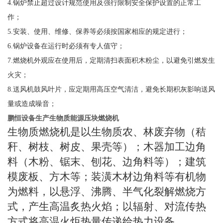
4.
锅炉禁止超过设计规范使用及强行限制安全保护设置的正常工
作；
5.
安装、使用、维修、保养等必须按国家相应的规定进行；
6.
锅炉设备在运行时必须有专人值守；
7
.
燃烧机外观应在使用后，定期清扫表面积木粉尘，以避免引燃发生
火灾；
8
.
送风机鼓风叶片，应定期用高压空气清洁，避免长期积灰影响送风
量或造成噪音；
鹏恒设备生产生物质能源压块燃烧机
生物质燃烧机是以生物质农、林废弃物（秸
秆、树枝、树皮、果壳等）；木器加工边角
料（木粉、锯末、刨花、边角料等）；建筑
模废板、方木等；装潢木材边角料等有机物
为燃料，以悬浮、沸腾、半气化裂解燃烧方
式，产生高温炙热火焰；以辐射、对流传热
方式将高温火炬热量传递给热力设备
。