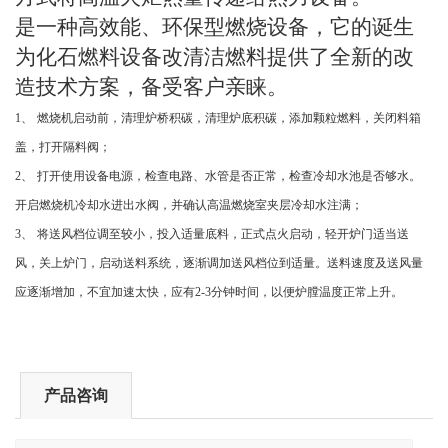
是一种高效能、环保型燃烧设备，它的诞生
为化石燃料设备改清洁燃料提供了全新的改
造技术方案，备受客户亲睐。
1
、
燃烧机启动前，清理炉桥积碳，清理炉底积碳，添加颗粒燃料，关闭料箱
盖，打开隔料阀；
2
、
打开使用设备电源，检查电路、水管是否正常，检查冷却水池是否够水。
开启燃烧机冷却水进出水阀，并确认高温燃烧室夹层冷却水注满；
3
、
将送风档位调至较小，投入适量底料，正式点火启动，轻开炉门适当送
风，关上炉门，启动送料系统，逐渐调加送风档位到适量。送料速度及送风量
应逐渐增加，不宜加速太快，应有
2-3
分钟时间，以便炉膛温度正常上升。
产品咨询