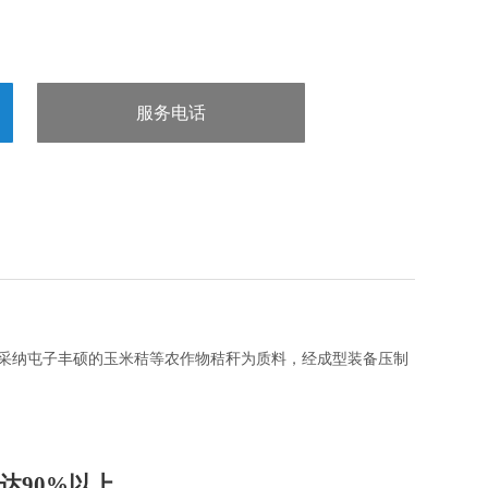
服务电话
：15832660998
采纳屯子丰硕的玉米秸等农作物秸秆为质料，经成型装备压制
达
90%
以上。