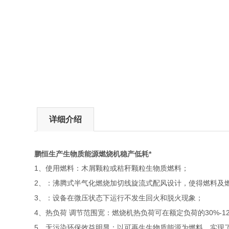
详细介绍
鹏恒生产生物质能源燃烧机稳产低耗*
1
、使用燃料：木屑颗粒或秸秆颗粒生物质燃料；
2
、：沸腾式半气化燃烧加切线旋流式配风设计，使得燃料及燃
3
、：设备在微压状态下运行不发生回火和脱火现象；
4
30%-1
、热负荷
调节范围宽：燃烧机热负荷可在额定负荷的
5
、无污染环保效益明显：以可再生生物质能源为燃料，实现