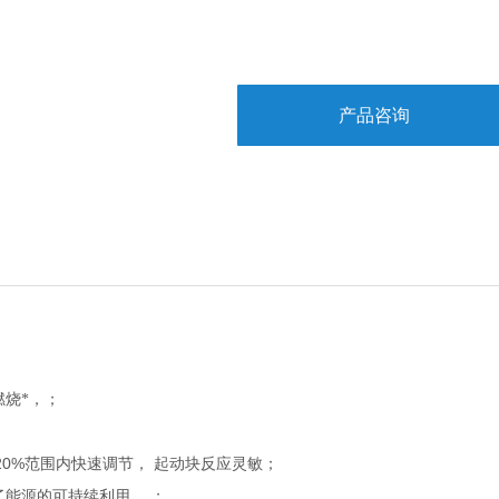
产品咨询
烧*，；
20%
范围内快速调节，
起动块反应灵敏；
了能源的可持续利用。
；