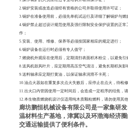
2.
锅炉安装或改造必须经有资格的公司并取得使用许可证；
3.
锅炉在准备使用前，必须先单机试运行及详细了解锅炉与燃
4.
锅炉禁止超过设计规范使用及强行限制安全保护设置的正常
作；
5.
安装、使用、维修、保养等必须按国家相应的规定进行；
6.
锅炉设备在运行时必须有专人值守；
7
.
燃烧机外观应在使用后，定期清扫表面积木粉尘，以避免引
8
.
送风机鼓风叶片，应定期用高压空气清洁，避免长期积灰影
9
.
送料轴承应定期打黄油，以保证轴承润滑不卡死；
1
0
.
油点火器如在重复多次点火失败后，应停止在点火，待检
1
1
.
出火口内管因使用一定时间后，会造成一定程序的结焦，
1
2
.
本生物质燃烧机设计仅适用纯木质颗粒燃料，请勿使用其
廊坊鹏恒机械设备有限公司是一家集研发
温材料生产基地，津冀以及环渤海经济圈
交通运输提供了便利条件。