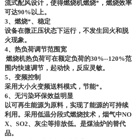
流式配风设计，使得燃烧机燃烧*，燃烧效率
可达
90%
以上。
3
、燃烧*、稳定
设备在微正压状态下运行，不发生回火和脱
火现象。
4
、热负荷调节范围宽
燃烧机热负荷可在额定负荷的
30%--120%
范
围内快速调节，起动快，反应灵敏。
5
、变频控制
采用大小火变频送料模式，节能*。
6
、无污染环保效益明显
以可再生能源为原料，实现了能源的可持续
利用。采用低温分段式燃烧技术，烟气中
NO
X
、
SO2
、灰尘等排放低。是煤油炉的替代
品。