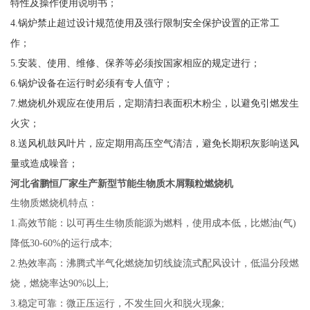
特性及操作使用说明书；
4.
锅炉禁止超过设计规范使用及强行限制安全保护设置的正常工
作；
5.
安装、使用、维修、保养等必须按国家相应的规定进行；
6.
锅炉设备在运行时必须有专人值守；
7
.
燃烧机外观应在使用后，定期清扫表面积木粉尘，以避免引燃发生
火灾；
8
.
送风机鼓风叶片，应定期用高压空气清洁，避免长期积灰影响送风
量或造成噪音；
河北省
鹏恒厂家生产新型节能生物质木屑颗粒燃烧机
生物质燃烧机特点：
1.
高效节能：以可再生生物质能源为燃料，使用成本低，比燃油(气)
降低30-60%的运行成本;
2.
热效率高：沸腾式半气化燃烧加切线旋流式配风设计，低温分段燃
烧，燃烧率达90%以上;
3.
稳定可靠：微正压运行，不发生回火和脱火现象;