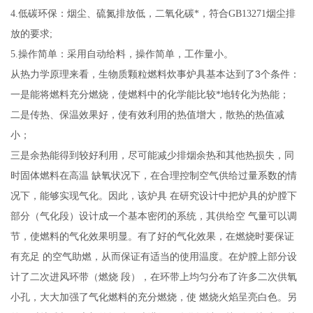
4.
低碳环保：烟尘、硫氮排放低，二氧化碳*，符合GB13271烟尘排
放的要求;
5.
操作简单：采用自动给料，操作简单，工作量小。
3
从热力学原理来看，生物质颗粒燃料炊事炉具基本达到了
个条件：
一是能将燃料充分燃烧，使燃料中的化学能比较*地转化为热能；
二是传热、保温效果好，使有效利用的热值增大，散热的热值减
小；
三是余热能得到较好利用，尽可能减少排烟余热和其他热损失，同
时固体燃料在高温
缺氧状况下，在合理控制空气供给过量系数的情
况下，能够实现气化。因此，该炉具
在研究设计中把炉具的炉膛下
部分（气化段）设计成一个基本密闭的系统，其供给空
气量可以调
节，使燃料的气化效果明显。有了好的气化效果，在燃烧时要保证
有充足
的空气助燃，从而保证有适当的使用温度。在炉膛上部分设
计了二次进风环带（燃烧
段），在环带上均匀分布了许多二次供氧
小孔，大大加强了气化燃料的充分燃烧，使
燃烧火焰呈亮白色。另