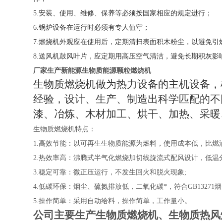
5.
安装、使用、维修、保养等必须按国家相应的规定进行；
6.
锅炉设备在运行时必须有专人值守；
7
.
燃烧机外观应在使用后，定期清扫表面积木粉尘，以避免引
8
.
送风机鼓风叶片，应定期用高压空气清洁，避免长期积灰影
厂家生产新能源生物质能源颗粒燃烧机
生物质燃烧机做为热力设备的主机设备，
经验，设计、生产、制造出科学匹配的不
漆、冶炼、木材加工、烘干、加热、采暖
生物质燃烧机特点：
1.
高效节能：以可再生生物质能源为燃料，使用成本低，比燃油(气
2.
热效率高：沸腾式半气化燃烧加切线旋流式配风设计，低温分
3.
稳定可靠：微正压运行，不发生回火和脱火现象;
4.
低碳环保：烟尘、硫氮排放低，二氧化碳*，符合GB13271
5.
操作简单：采用自动给料，操作简单，工作量小。
公司主要生产生物质燃烧机、生物质热风