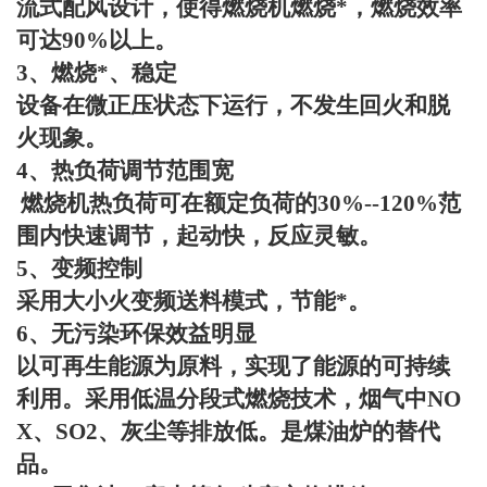
流式配风设计，使得燃烧机燃烧*，燃烧效率
可达
90%
以上。
3
、燃烧*、稳定
设备在微正压状态下运行，不发生回火和脱
火现象。
4
、热负荷调节范围宽
燃烧机热负荷可在额定负荷的
30%--120%
范
围内快速调节，起动快，反应灵敏。
5
、变频控制
采用大小火变频送料模式，节能*。
6
、无污染环保效益明显
以可再生能源为原料，实现了能源的可持续
利用。采用低温分段式燃烧技术，烟气中
NO
X
、
SO2
、灰尘等排放低。是煤油炉的替代
品。