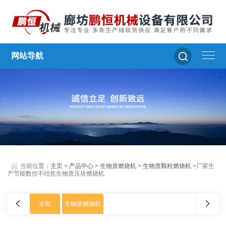
网站导航
当前位置：
主页
>
产品中心
>
生物质燃烧机
>
生物质颗粒燃烧机
>厂家生
产节能数控不结焦生物质压块燃烧机
全部
生物质燃烧机