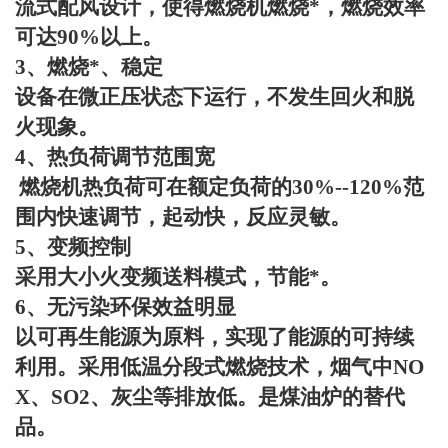
流式配风设计，使得燃烧机燃烧*，燃烧效率
可达
90%
以上。
3
、燃烧*、稳定
设备在微正压状态下运行，不发生回火和脱
火现象。
4
、热负荷调节范围宽
燃烧机热负荷可在额定负荷的
30%--120%
范
围内快速调节，起动快，反应灵敏。
5
、变频控制
采用大小火变频送料模式，节能*。
6
、无污染环保效益明显
以可再生能源为原料，实现了能源的可持续
利用。采用低温分段式燃烧技术，烟气中
NO
X
、
SO2
、灰尘等排放低。是煤油炉的替代
品。