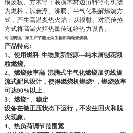
模废板、方木等；装潢木材边角料等有机物
为燃料，以悬浮、沸腾、半气化裂解燃烧方
式，产生高温炙热火焰；以辐射、对流传热
方式将高温火炬热量传递给热力设备。
河北鹏恒厂家生产节能无烟生物质颗粒燃烧机
产品特点
:
1
、使用燃料
生物质新能源
---
纯木屑刨花颗
粒燃烧。
2
、燃烧效率高
沸腾式半气化燃烧加切线旋
流式配风设计，使得燃烧机燃烧*，燃烧效率
可达
90%
以上。
3
、燃烧*、稳定
设备在微正压状态下运行，不发生回火和脱
火现象。
4
、热负荷调节范围宽