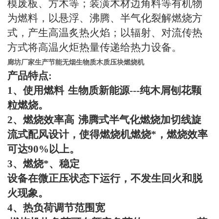
模废板、方木等；装潢木材边角料等有机物
为燃料，以悬浮、沸腾、半气化裂解燃烧方
式，产生高温炙热火焰；以辐射、对流传热
方式将高温火炬热量传递给热力设备。
廊坊厂家生产节能无烟生物质木质压块燃烧机
产品特点
:
1
、使用燃料
生物质新能源
---
纯木屑刨花颗
粒燃烧。
2
、燃烧效率高
沸腾式半气化燃烧加切线旋
流式配风设计，使得燃烧机燃烧*，燃烧效率
可达
90%
以上。
3
、燃烧*、稳定
设备在微正压状态下运行，不发生回火和脱
火现象。
4
、热负荷调节范围宽