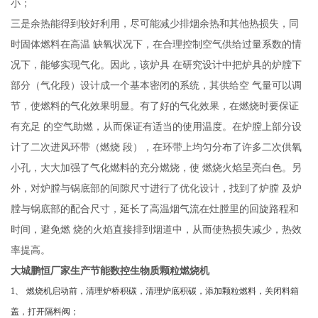
小；
三是余热能得到较好利用，尽可能减少排烟余热和其他热损失，同
时固体燃料在高温
缺氧状况下，在合理控制空气供给过量系数的情
况下，能够实现气化。因此，该炉具
在研究设计中把炉具的炉膛下
部分（气化段）设计成一个基本密闭的系统，其供给空
气量可以调
节，使燃料的气化效果明显。有了好的气化效果，在燃烧时要保证
有充足
的空气助燃，从而保证有适当的使用温度。在炉膛上部分设
计了二次进风环带（燃烧
段），在环带上均匀分布了许多二次供氧
小孔，大大加强了气化燃料的充分燃烧，使
燃烧火焰呈亮白色。另
外，对炉膛与锅底部的间隙尺寸进行了优化设计，找到了炉膛
及炉
膛与锅底部的配合尺寸，延长了高温烟气流在灶膛里的回旋路程和
时间，避免燃
烧的火焰直接排到烟道中，从而使热损失减少，热效
率提高。
大城鹏恒厂家生产节能数控生物质颗粒燃烧机
1
、
燃烧机启动前，清理炉桥积碳，清理炉底积碳，添加颗粒燃料，关闭料箱
盖，打开隔料阀；