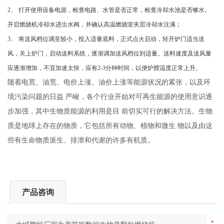
2
、
打开使用设备电源，检查电路、水管是否正常，检查冷却水池是否够水。
开启燃烧机冷却水进出水阀，并确认高温燃烧室夹层冷却水注满；
3
、
将送风档位调至较小，投入适量底料，正式点火启动，轻开炉门适当送
风，关上炉门，启动送料系统，逐渐调加送风档位到适量。送料速度及送风量
应逐渐增加，不宜加速太快，应有
2-3
分钟时间，以便炉膛温度正常上升。
随着电荒、油荒、电价上涨、油价上涨等能源状况的紧张，以及环
境污染问题的日益
严峻，各个行业开始对可再生能源的使用意识逐
步加强，其中生物质能源的利用是目
前切实可行的解决方法。生物
质是地球上存在的物质，它包括所有动物、植物和微生
物以及由这
些有生命物质派生、排泄和代谢的许多有机质。
产品咨询