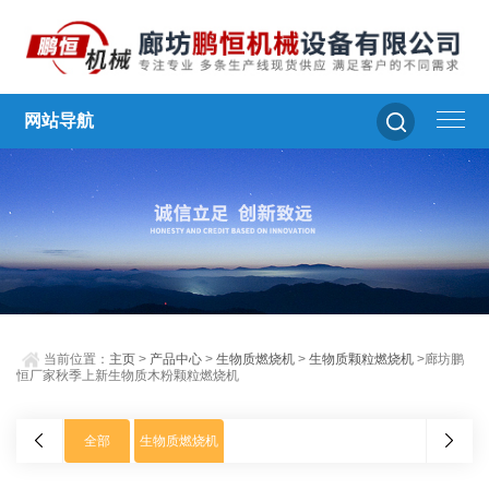
网站导航
当前位置：
主页
>
产品中心
>
生物质燃烧机
>
生物质颗粒燃烧机
>廊坊鹏
恒厂家秋季上新生物质木粉颗粒燃烧机
全部
生物质燃烧机