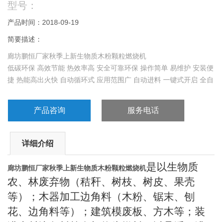
型号：
产品时间：2018-09-19
简要描述：
廊坊鹏恒厂家秋季上新生物质木粉颗粒燃烧机
低碳环保 高效节能 热效率高 安全可靠环保 操作简单 易维护 安装便
捷 热能高出火快 自动循环式 应用范围广 自动进料 一键式开启 全自
动无损耗
产品咨询
服务电话
详细介绍
是以生物质
廊坊鹏恒厂家秋季上新生物质木粉颗粒燃烧机
农、林废弃物（秸秆、树枝、树皮、果壳
等）；木器加工边角料（木粉、锯末、刨
花、边角料等）；建筑模废板、方木等；装