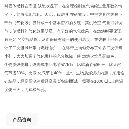
时固体燃料在高温
缺氧状况下，在合理控制空气供给过量系数的情
况下，能够实现气化。因此，该炉具
在研究设计中把炉具的炉膛下
部分（气化段）设计成一个基本密闭的系统，其供给空
气量可以调
节，使燃料的气化效果明显。有了好的气化效果，在燃烧时要保证
有充足
的空气助燃，从而保证有适当的使用温度。在炉膛上部分设
计了二次进风环带（燃烧
段），在环带上均匀分布了许多二次供氧
小孔，大大加强了气化燃料的充分燃烧，使
燃烧火焰呈亮白色。
75%
60%
生物质燃烧机，燃烧成本比电节省
、比燃油节省
、比天然
50%
40%
气节省
、比液
化气节省
，且*。生物质燃烧机内胆，采用锆
1000
硅结晶，经高压浇注后经高温
炉烧制而成，需要在
℃以上的温
度烧三天，无疏松气孔。
产品咨询