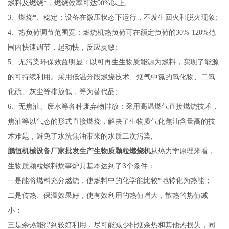
燃料及燃烧*，燃烧效率可达90%以上;
3
、燃烧*、稳定：设备在微压状态下运行，不发生回火和脱火现象;
4
、热负荷调节范围宽：燃烧机热负荷可在额定负荷的30%-120%范
围内快速调节，起动快，反应灵敏;
5
、无污染环保效益明显：以可再生生物质能源为燃料，实现了能源
的可持续利用。采用低温分段燃烧技术、烟气中氮的氧化物、二氧
化硫、灰尘等排放低，等为替代品;
6
、无焦油、废水等各种废弃物排放：采用高温燃气直接燃烧技术，
焦油等以气态的形式直接燃烧，解决了生物质气化焦油含量高的技
术难题，避免了水洗焦油带来的水质二次污染;
鹏恒机械设备厂家批发生产生物质颗粒燃烧机
从热力学原理来看，
3
生物质颗粒燃料炊事炉具基本达到了
个条件：
一是能将燃料充分燃烧，使燃料中的化学能比较*地转化为热能；
二是传热、保温效果好，使有效利用的热值增大，散热的热值减
小；
三是余热能得到较好利用，尽可能减少排烟余热和其他热损失，同