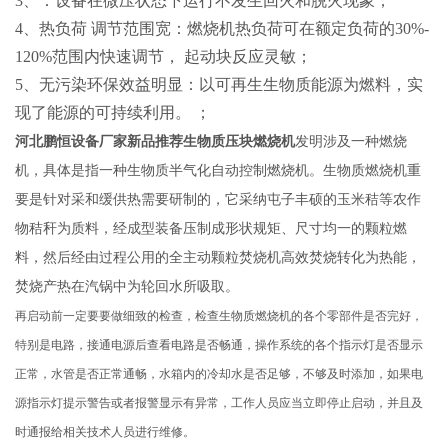
3、：设备在微压状态下运行不发生回火和脱火现象；
4、热负荷 调节范围宽：燃烧机热负荷可在额定负荷的30%-
120%范围内快速调节， 起动块反应灵敏；
5、无污染环保效益明显：以可再生生物质能源为燃料，实
现了能源的可持续利用。 ；
河北鹏恒设备厂家新品推荐生物质压块燃烧机
发明涉及一种燃烧
机，具体是指一种生物质半气化自动控制燃烧机。生物质燃烧机重
要是针对采和缓供热需要研制的，它采纳屯子丰硕的玉米秸等农作
物秸秆为质料，经成型装备压制成形状规矩、尺寸均一的颗粒燃
料，然后经由过程公用的全主动颗粒焚烧机高效焚烧转化为热能，
焚烧产热在汽锅中为轮回水所吸取。
再启动前一定要要做细致的检查，检查生物质燃烧机的各个零部件是否完好，
特别是电路，接通电源后查看电路是否畅通，操作系统的各个指示灯是否显示
正常，水管是否正常通畅，水箱内的冷却水是否足够，不够及时添加，如果电
源指示灯提示警告或者报警显示有异常，工作人员应当立即停止启动，并且及
时通报给相关技术人员进行维修。