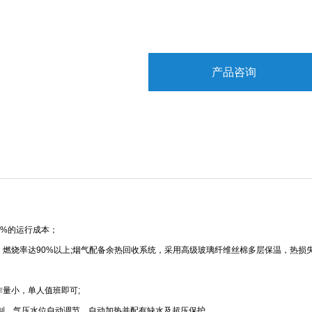
产品咨询
0%
的运行成本；
，燃烧率达
90%
以上
;
烟气配备余热回收系统，采用高级玻璃纤维丝棉多层保温，热损
作量小，单人值班即可
;
制，气压水位自动调节，自动加热并配有缺水及超压保护