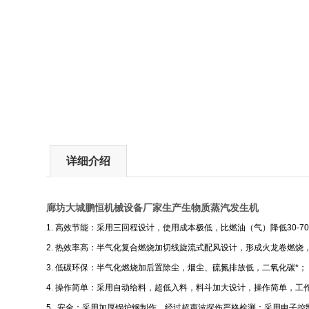
详细介绍
廊坊大城
鹏恒机械设备厂家生产生物质蒸汽发生机
1.
高效节能：采用三回程设计，使用成本极低，比燃油（气）降低
30-7
2.
热效率高：半气化复合燃烧加切线旋流式配风设计，形成火龙卷燃烧
3.
低碳环保：半气化燃烧加后置除尘，烟尘、硫氮排放低，二氧化碳*；
4.
操作简单：采用自动给料，超低入料，料斗加大设计，操作简单，工
5.
安全：采用加厚锅炉钢制作，经过超声波探伤严格检测；采用电子控