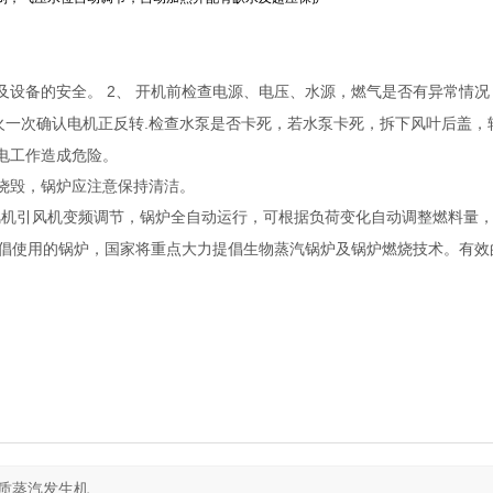
2
及设备的安全。
、
开机前检查电源、电压、水源，燃气是否有异常情况
.
火一次确认电机正反转
检查水泵是否卡死，若水泵卡死，拆下风叶后盖，
电工作造成危险。
防烧毁，锅炉应注意保持清洁。
风机引风机变频调节，锅炉全自动运行，可根据负荷变化自动调整燃料量
倡使用的锅炉，国家将重点大力提倡生物蒸汽锅炉及锅炉燃烧技术。有效