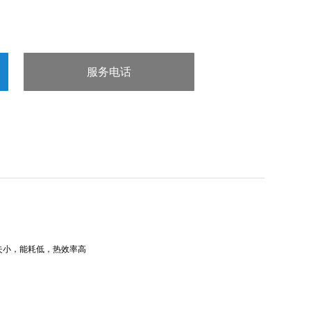
服务电话
：15832660998
失小，能耗低，热效率高