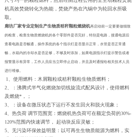
尺寸均一的颗粒燃料，然后经由过程公用的全主动颗粒焚烧
机高效焚烧转化为热能，焚烧产热在汽锅中为轮回水所吸
取。
廊坊厂家专业定制生产生物质秸秆颗粒燃烧机
再启动前一定要要做细致
的检查，检查生物质燃烧机的各个零部件是否完好，特别是电路，接通电源后
查看电路是否畅通，操作系统的各个指示灯是否显示正常，水管是否正常通
畅，水箱内的冷却水是否足够，不够及时添加，如果电源指示灯提示警告或者
报警显示有异常，工作人员应当立即停止启动，并且及时通报给相关技术人员
进行维修。
1、使用燃料：木屑颗粒或秸秆颗粒生物质燃料；
2、：沸腾式半气化燃烧加切线旋流式配风设计，使得燃料
及燃烧*，；
3、：设备在微压状态下运行不发生回火和脱火现象；
4、热负荷 调节范围宽：燃烧机热负荷可在额定负荷的30%-
120%范围内快速调节， 起动块反应灵敏；
5、无污染环保效益明显：以可再生生物质能源为燃料，实