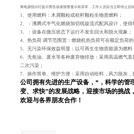
果电源指示灯提示警告或者报警显示有异常，工作人员应当立即停止启
1、使用燃料：木屑颗粒或秸秆颗粒生物质燃料；
2、：沸腾式半气化燃烧加切线旋流式配风设计，使得
3、：设备在微压状态下运行不发生回火和脱火现象；
4、热负荷 调节范围宽：燃烧机热负荷可在额定负荷的3
5、无污染环保效益明显：以可再生生物质能源为燃料
6、无焦油、废水等各种废弃物排放：采用高温燃气直
二次污染；
7、操作简单、维护方便：采用自动给料，风力除灰，
公司拥有先进的生产设备，*，科学的管
变、求快”的发展战略，迎接市场的挑战
欢迎与各界朋友合作！