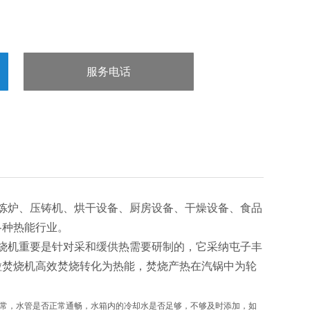
服务电话
：15832660998
炼炉、压铸机、烘干设备、厨房设备、干燥设备、食品
各种热能行业。
烧机重要是针对采和缓供热需要研制的，它采纳屯子丰
粒焚烧机高效焚烧转化为热能，焚烧产热在汽锅中为轮
常，水管是否正常通畅，水箱内的冷却水是否足够，不够及时添加，如