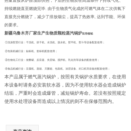
热量直接从炉膛顶部供热，下层的生物质在高温条件下持续气化、
持续燃烧直至燃烧完毕. 由于生物质气化成的可燃气体在二次供氧下
直接充分燃烧了，减少了排放烟尘，提高了热效率, 达到节能、环保
的要求。
新疆乌鲁木齐厂家生产生物质颗粒蒸汽锅炉
应用领域:
①洗涤熨烫行业：干洗机、烘干机、水洗机、脱水机、熨平机、熨斗等设备配套使用；
②包装机械行业：贴标机、套标机配套使用；
③生物化工行业：发酵罐、反应釜、夹层锅、搅拌机、乳化剂等设备的配套使用；
④食品机械行业：豆腐机、蒸箱、灭菌箱、包装机、涂层设备、封口机等设备的配套使用；
本产品属于燃气蒸汽锅炉，按照有关锅炉水质要求，在使用
本设备时请务必安装软水器，因为不使用软水器会造成锅炉
结垢，严重时会造成爆管，减短锅炉寿命。若没有按照规定
使用水处理设备而造成以上情况的则不在保修范围内。