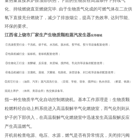
量热量直接从炉膛顶部供热，下层的生物质在高温条件下持续气
化、持续燃烧直至燃烧完毕. 由于生物质气化成的可燃气体在二次供
氧下直接充分燃烧了，减少了排放烟尘，提高了热效率, 达到节能、
环保的要求。
江西省上饶市厂家生产生物质颗粒蒸汽发生器
应用领域:
①洗涤熨烫行业：干洗机、烘干机、水洗机、脱水机、熨平机、熨斗等设备配套使用；
②包装机械行业：贴标机、套标机配套使用；
③生物化工行业：发酵罐、反应釜、夹层锅、搅拌机、乳化剂等设备的配套使用；
④食品机械行业：豆腐机、蒸箱、灭菌箱、包装机、涂层设备、封口机等设备的配套使用；
⑤其它行业：（油田、汽车）蒸汽清洗行业、（宾馆、学校、宿舍、搅拌站）热水供应、（桥梁、铁路）
混泥土养护、（休闲、美容会所）热交换设备等。
指一种生物质半气化自动控制燃烧机。基本工作原理是：生物质颗
粒燃料经自动上料系统进入高温裂解半气化燃烧室，而气化剂则从
炉子的下部供入，在高温裂解气化燃烧室中迅速发生高温裂解反应
产生高温燃气。
开机前检查电源、电压、水源，燃气是否有异常情况，关闭排污阀