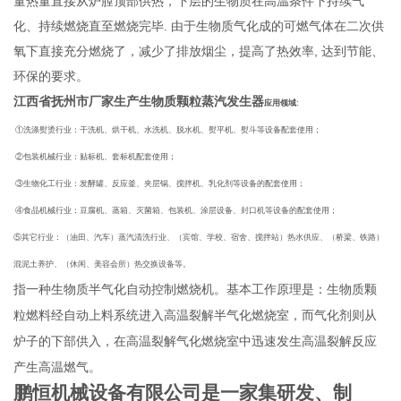
量热量直接从炉膛顶部供热，下层的生物质在高温条件下持续气
化、持续燃烧直至燃烧完毕. 由于生物质气化成的可燃气体在二次供
氧下直接充分燃烧了，减少了排放烟尘，提高了热效率, 达到节能、
环保的要求。
江西省抚州市厂家生产生物质颗粒蒸汽发生器
应用领域:
①洗涤熨烫行业：干洗机、烘干机、水洗机、脱水机、熨平机、熨斗等设备配套使用；
②包装机械行业：贴标机、套标机配套使用；
③生物化工行业：发酵罐、反应釜、夹层锅、搅拌机、乳化剂等设备的配套使用；
④食品机械行业：豆腐机、蒸箱、灭菌箱、包装机、涂层设备、封口机等设备的配套使用；
⑤其它行业：（油田、汽车）蒸汽清洗行业、（宾馆、学校、宿舍、搅拌站）热水供应、（桥梁、铁路）
混泥土养护、（休闲、美容会所）热交换设备等。
指一种生物质半气化自动控制燃烧机。基本工作原理是：生物质颗
粒燃料经自动上料系统进入高温裂解半气化燃烧室，而气化剂则从
炉子的下部供入，在高温裂解气化燃烧室中迅速发生高温裂解反应
产生高温燃气。
鹏恒机械设备有限公司是一家集研发、制