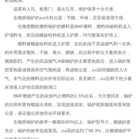
射线检测。
设置有人孔、检查门、观火孔等，维护保养十分方便。
生物质锅炉的zui大特点是：节能、环保，且安装使用方便。
生物质颗粒燃料锅炉的燃料是BMF燃料，燃料由输料机送入
炉顶料仓，然后由螺旋给料机送入炉膛，均匀散落在炉排上。
燃料被螺旋给料机送入炉膛，在此处由于高温烟气和一次风
的作用逐步预热，干燥、着火、燃烧，此过程中析出大量挥发分，
燃烧剧烈。产生的高温烟气冲刷锅炉的主要受热面后，进入锅炉尾
部受热面省煤器和空气预热器，再进除尘器，zui后经烟囱排入大
气。未气化的燃料边向炉排后部运动，直至燃尽，zui后剩下的少量
灰渣落入炉排后面的除渣口
BMF燃烧产生的灰份约占燃料的1.5%左右，为方便排灰，锅炉
的后部布置有螺旋出渣机，实现连续清灰。锅炉尾部烟道布置有除
尘器，保证烟尘排放符合环保要求。
生物质锅炉的效率一般都在80%以上，锅炉型号大，燃烧的更
充分，锅炉的效率也就更高。zui高的达到了88.3%，比燃煤锅炉平