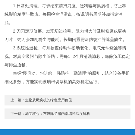
1.日常勤清理。每班结束清扫刀座、送料辊与集屑槽，防止积
绒影响精度与散热。每周检查润滑点，按说明书周期补加指定油
脂。
2.刀刃定期修磨。发现切边拉毛、阻力增大时及时修磨或更换
刀片，钝刀会加剧粉尘与能耗。长期闲置需涂防锈油并遮盖防尘。
3.系统性巡检。每月核查传动件松动老化、电气元件烧蚀等情
况。对真空吸附与除尘管路，需每1–2个月清洗滤芯，确保负压稳定
与排尘通畅。
掌握“慢启动、匀进给、强防护、勤清理”的原则，结合设备手册
细化参数，方能实现玻璃棉切条机的高效稳定运行。
上一篇：
生物质燃烧机的绿色应用价值
下一篇：
滤尘核心：布袋除尘器内部结构深度解析