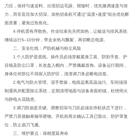
刀压，保持匀速送料。出现切边毛躁、褶皱时，优先微调速度与张
力，而非盲目加大切深。加热切条机可通过“温度+速度”组合优化断
面质量，避免过热焦化。
4.停机需有序散热。作业结束先关闭加热，让输送与排风系统
继续运行5–10分钟，带走余热与飘絮，再切断总电源。
二、安全红线：严防机械与粉尘风险
1.个人防护是底线。操作员必须穿戴紧身工装、防割手套、护
目镜及防尘口罩，长发盘入帽内，严禁佩戴首饰。设备运行期间，
身体任何部位不得探入防护区，清渣调刀务必断电挂签。
2.电气与防火管理。湿手禁操，电线远离高温油污。车间须强
制通风并配置除尘系统，定期清理地面与设备表面积绒，杜绝明火
与静电火花隐患。
3.调刀防崩是关键。调整切深与刀距必须在停机状态下进行，
严禁刀具接触卷轴等硬物。开机前再次确认工具已取出、防护罩复
位，防止崩刀飞溅。
三、维护要点：保精度延寿命