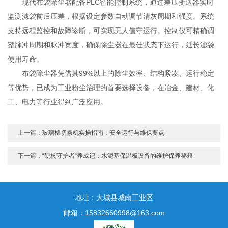
现代布袋除尘器配备PLC智能控制系统，通过差压变送器实时
监测滤袋前后压差，根据设定参数自动调节清灰周期和强度。系统
支持远程监控和故障诊断，可实现无人值守运行。控制仪可精确调
整脉冲周期和脉冲宽度，确保除尘器在最佳状态下运行，延长滤袋
使用寿命。
布袋除尘器凭借其99%以上的除尘效率、结构紧凑、运行稳定
等优势，已成为工业粉尘治理的首要选择设备，在冶金、建材、化
工、电力等行业得到广泛应用。
上一篇：
玻璃棉切条机实操指南：安全运行与维保要点
下一篇：
“硬核守护者“养成记：水泥基保温板设备的维护保养秘籍
地址：大城县城南工业区
邮箱：15832660998@163.com