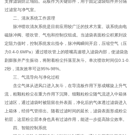
支撑滤袋防止塌陷。花板作为关键部件，用于固定滤袋组件并分隔
过滤室与净气室。
二、清灰系统工作原理
脉冲喷吹清灰系统是目前应用较广泛的技术方案。该系统由电
磁脉冲阀、喷吹管、气包和控制仪组成。当滤袋表面粉尘积累到设
定阻力值时，控制系统发出指令，脉冲阀瞬间开启，压缩空气（压
力0.4-0.6MPa）通过喷吹管上的喷嘴高速喷入滤袋内部，使滤袋急
剧膨胀并产生振动，将附着粉尘抖落至灰斗。单次喷吹时间仅0.1-0.
2秒，清灰效率可达95%-98%。
三、气流导向与净化过程
含尘气体从进风口进入灰斗，在导流板作用下形成螺旋上升气
流，粗颗粒粉尘在重力作用下沉降。细颗粒粉尘随气流进入中箱体
过滤区，通过滤袋时被阻留在外表面，净化后的气体透过滤袋进入
上箱体，经排气管排出。随着过滤时间的延长，滤袋表面形成粉尘
初层，这层粉尘层本身也具有过滤作用，能进一步提高除尘效率。
四、智能控制系统