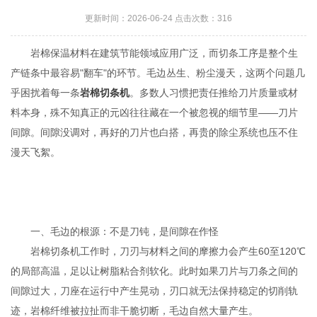
更新时间：2026-06-24 点击次数：316
岩棉保温材料在建筑节能领域应用广泛，而切条工序是整个生
产链条中最容易"翻车"的环节。毛边丛生、粉尘漫天，这两个问题几
乎困扰着每一条
岩棉切条机
。多数人习惯把责任推给刀片质量或材
料本身，殊不知真正的元凶往往藏在一个被忽视的细节里——刀片
间隙。间隙没调对，再好的刀片也白搭，再贵的除尘系统也压不住
漫天飞絮。
一、毛边的根源：不是刀钝，是间隙在作怪
岩棉切条机工作时，刀刃与材料之间的摩擦力会产生60至120℃
的局部高温，足以让树脂粘合剂软化。此时如果刀片与刀条之间的
间隙过大，刀座在运行中产生晃动，刃口就无法保持稳定的切削轨
迹，岩棉纤维被拉扯而非干脆切断，毛边自然大量产生。