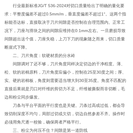
行业最新标准JG/T 536-2024对切口质量给出了明确的量化要
求：平整度偏差不超过0.5mm/m，垂直度偏差不超过1°。这两个指
标能否达标，直接取决于刀片间隙是否控制在合理范围内。正常工
况下，刀座与滑块之间的间隙应维持在0.1mm左右。一旦磨损导致
间隙超出这个值，刀座失稳，上刀下刀的现象随之而来，切口质量
断崖式下降。
二、刀片角度：软硬材质的分水岭
间隙调对了还不够，刀片角度同样决定切边的干净程度。薄、
松、软的岩棉原料，刀片角度应偏小，控制在25至30度之间；厚、
实、硬的岩棉板，角度则需要适当增大到30至35度。角度不匹配的
直接后果就是刃口对纤维的剪切力不足，纤维被撕裂而非切断，毛
边和粉尘同步爆发。
刀条与平台平面的平行度也是关键。刀条过高或过低，都会导
致切削深度不均匀，局部过切或欠切，切边自然参差不齐。操作时
必须用角尺逐一校验，确保两者严格平行。
三、粉尘为何压不住？间隙是第一道防线