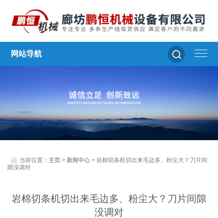
网站导航
当前位置：
主页
>
新闻中心
> 岩棉切条机切出来毛边多、粉尘大？刀片间
隙没调对
岩棉切条机切出来毛边多、粉尘大？刀片间隙
没调对