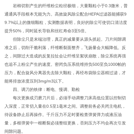
岩棉切割产生的纤维粉尘粒径极细，大量颗粒小于0.3微米，普
通通风手段根本无能为力。高效旋风除尘配合HEPA过滤器能捕获9
9.7%以上的微细颗粒，实测数据表明，良好的除尘可使切口清洁度
提升50%，同时延长导轨和丝杠寿命3至5倍。
但除尘只是末端治理，真正的减量要从源头抓起。刀片间隙调
准之后，切削干脆利落，纤维断裂面整齐，飞扬量会大幅降低。反
之，间隙过大造成的反复拉扯会让纤维呈絮状崩散，除尘系统再强
也追不上粉尘产生的速度。密闭负压系统维持负500至负1000帕的
压力，配合旋风分离器先去除大颗粒，再经布袋除尘器精过滤，才
能将排放浓度压到3mg/m3以下。
四、调刀的铁律：断电、慢调、勤检
每次更换或刃磨刀片后，必须手动调整刀床高低位置以控制切
入深度，正常切入量在0.5至1毫米之间。调整前务必关闭主电机，
待设备静止后再操作。千斤压力不足时要检查弹簧弹力或液压油
量，多根弹簧中一根断裂必须整组更换，否则压力不均会再次引发
间隙问题。