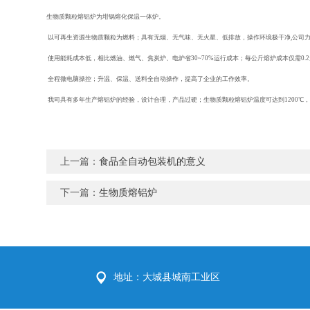
生物质颗粒熔铝炉为坩锅熔化保温一体炉。
以可再生资源生物质颗粒为燃料；具有无烟、无气味、无火星、低排放，操作环境极干净,公司
使用能耗成本低，相比燃油、燃气、焦炭炉、电炉省30~70%运行成本；每公斤熔炉成本仅需0.
全程微电脑操控；升温、保温、送料全自动操作，提高了企业的工作效率。
我司具有多年生产熔铝炉的经验，设计合理，产品过硬；生物质颗粒熔铝炉温度可达到1200℃
上一篇：
食品全自动包装机的意义
下一篇：
生物质熔铝炉
地址：大城县城南工业区