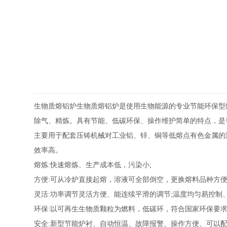
生物质熔铝炉
生物质熔铝炉是使用生物能源的专业节能环保型
除气、精炼。具有节能、低碳环保、操作维护简单的特点，是替
主要用于配套压铸机械对工业铝、锌、铜等低熔点有色金属的
效率高
。
熔炼:快速熔炼、生产成本低，污染小;
方便:可从冷炉直接起熔，溶液可全部倒空，更换熔料品种方便
灵活:功率调节灵活方便、能连续平滑的调节;温度均匀易控制
环保:以可再生生物质颗粒为燃料，低碳环，符合国家环保要求
安全:新型节能炉衬、自动恒温、故障报警、操作方便、可以