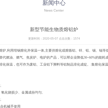
新闻中心
News Center
新型节能生物质熔铝炉
更新时间：2020-05-07 点击次数：1574
熔炉,利用坩锅熔化并保温一体,主要供熔化或熔炼铝、锌、铅、锡、镉等低
代燃油、燃气、焦炭炉、电炉的产品，可以帮企业降低30~60%的能耗
溶化保温，也可作为废铝、工业铝下脚料等铝制品溶化成锭。
:集熔化保
;
、氧化烧损少、金属成份均匀;
;
配合机械手使用