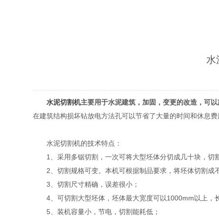
水
水泥切割机
主要用于水泥建筑，加固，变更的改造，可以
在建筑结构损坏钻放电方法孔可以节省了大量的时间和休息费
水泥切割机的技术特点：
1、采用多锯切割，一次可将大型坯体分切成几十块，切割速
2、切割规格可变。本机可根据制品要求，将坯体切割成不同
3、切割尺寸精确，误差很小；
4、可切割大型坯体，坯体最大宽度可以1000mm以上，长度
5、装机容量小，节电，切割能耗低；