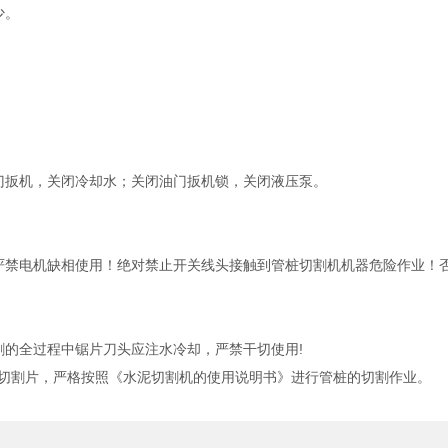
少。
；
扳机，关闭冷却水；关闭油门扳机锁，关闭液压泵。
禁电机缺相使用！绝对禁止开关线头接触到管桩切割机机器危险作业！否
的全过程中锯片刀头应注水冷却，严禁干切使用!
切割片，严格按照《水泥切割机的使用说明书》进行管桩的切割作业。