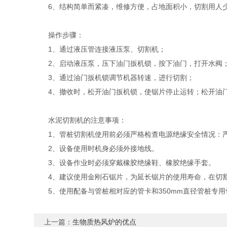
6、结构简单而紧凑，维修方便，占地面积小，切割用人
操作步骤：
1、通过液压管连接液压泵、切割机；
2、启动液压泵，压下油门扳机锁，按下油门，打开水阀
3、通过油门扳机锁调节机器转速，进行切割；
4、撤收时，松开油门扳机锁，使锯片停止运转；松开油门
水泥切割机的注意事项：
1、管桩切割机使用前必须严格检查电源绝缘安全情况：严
2、设备使用时机身必须外接地线。
3、设备作业时必须穿戴橡胶绝缘鞋、橡胶绝缘手套。
4、建议使用金刚石锯片，为延长锯片的使用寿命，在切割
5、使用配备与管桩相对应的管卡和350mm直径管桩专用
上一篇：
生物质热风炉的优点