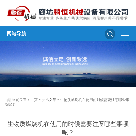
网站导航
当前位置：
主页
>
技术文章
> 生物质燃烧机在使用的时候需要注意哪些事
项呢？
生物质燃烧机在使用的时候需要注意哪些事项
呢？