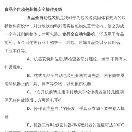
食品全自动包装机安全操作介绍
食品全自动包装机
是我司专为包装各类固体有规则的块
状物料而设计，对分散状物料则需将被包物先置于盒内，使之形成
一个有规则的整体，才可包装。
食品全自动包装机
广泛应用于食品
制药，五金日化等行业！如饼干、面包、速冻食品类以及日用品、
工业零件等。
A、
机器安装到位后,请检查各部分螺栓、螺母,不得有未
拧紧现象;
B、
枕式食品全自动包装机开机前请先盖上所有防护罩,
清除机器上的工具、抹布等杂物，以免损伤机器
C、
*次开机前请先用手转动大手轮使机器运转几圈,确
保无任何故障后，方可通电开机
D、
操作者注意自己的头发、手套及衣物不要被卷入机
器
E、
机器工作时,纵密封器和横密封器的温度可达200℃